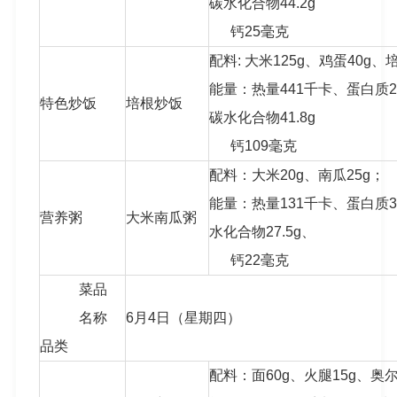
碳水化合物44.2g
钙25毫克
配料: 大米125g、鸡蛋40g、
能量：热量441千卡、蛋白质23.
特色炒饭
培根炒饭
碳水化合物41.8g
钙109毫克
配料：大米20g、南瓜25g；
能量：热量131千卡、蛋白质3.
营养粥
大米南瓜粥
水化合物27.5g、
钙22毫克
菜品
名称
6月4日（星期四）
品类
配料：面60g、火腿15g、奥尔