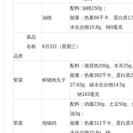
配料: 油桃150g；
油桃
能量：热量66千卡、蛋白质1.5
水化合物15.8g、钠0毫克
菜品
名称
6月3日（星期三）
品类
配料：颈背肉200g、木耳25g
能量：热量392千卡、蛋白质21
荤菜
鲜猪肉丸子
27.63g、碳水化合物14.5g
钠163毫克
配料：鸡腿230g、土豆50g、尖
油3g；
荤菜
地锅鸡
能量：热量311千卡、蛋白质37
水化合物10.8g、钠