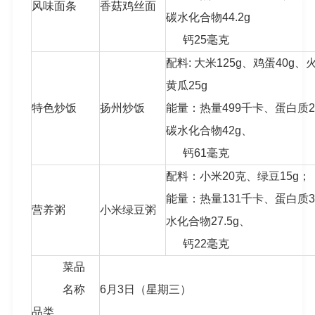
风味面条
香菇鸡丝面
碳水化合物44.2g
钙25毫克
配料: 大米125g、鸡蛋40g、
黄瓜25g
特色炒饭
扬州炒饭
能量：热量499千卡、蛋白质21.
碳水化合物42g、
钙61毫克
配料：小米20克、绿豆15g；
能量：热量131千卡、蛋白质3.
营养粥
小米绿豆粥
水化合物27.5g、
钙22毫克
菜品
名称
6月3日（星期三）
品类