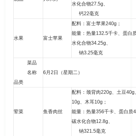
水化合物27.5g、
钙22毫克
配料：富士苹果240g；
能量：热量132.5千卡、蛋白质
水果
富士苹果
水化合物34.25g、
钠3.25毫克
菜品
名称
6月2日（星期二）
品类
配料：颈背肉220g、土豆40
10g、木耳10g；
荤菜
鱼香肉丝
能量：热量356千卡、蛋白质46.
碳水化合物12.8g、
钠321.5毫克