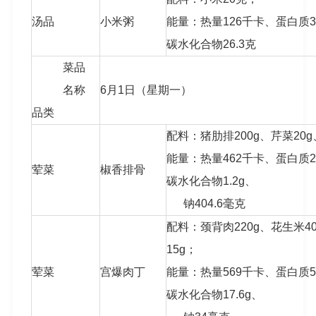
汤品
小米粥
能量：热量126千卡、蛋白质3.
碳水化合物26.3克
菜品
名称
6月1日（星期一）
品类
配料：猪肋排200g、芹菜20g
能量：热量462千卡、蛋白质29.
荤菜
椒香排骨
碳水化合物1.2g、
钠404.6毫克
配料：颈背肉220g、花生米4
15g；
荤菜
宫爆肉丁
能量：热量569千卡、蛋白质55.
碳水化合物17.6g、