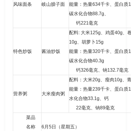
风味面条
岐山臊子面
能量：热量634千卡、蛋白质18.
碳水化合物88.7g、
钙221毫克
配料: 大米125g、鸡蛋40g、
10g、胡萝卜15g
特色炒饭
酱油炒饭
能量：热量320千卡、蛋白质13.
碳水化合物40.3g
钙326毫克、钠132.7毫克
配料：大米20g、瘦肉10g、青
能量：热量239千卡、蛋白质12
营养粥
大米瘦肉粥
水化合物33.1g、钙
22毫克、钠89毫克
菜品
名称
6月5日（星期五）