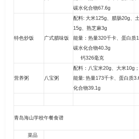
碳水化合物67.6g
配料: 大米125g、腊肠20g、
15g、熟芝麻3g
特色炒饭
广式腊味饭
能量：热量320千卡、蛋白质13.
碳水化合物40.3g
钙326毫克
配料：八宝米20g、大米10g
营养粥
八宝粥
能量: 热量173千卡、蛋白质3.
化合物39.1g
青岛海山学校午餐食谱
菜品