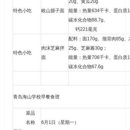
20g、黄瓜20g
特色小吃
岐山臊子面
能量：热量634千卡、蛋白质18.
碳水化合物88.7g、
钙221毫克
配料：面170g、颈背肉85g、
肉沫芝麻拌
25g、芝麻酱30g；
特色小吃
面
能量：热量706千卡、蛋白质16.
碳水化合物67.6g
青岛海山学校早餐食谱
菜品
名称
6月1日（星期一）