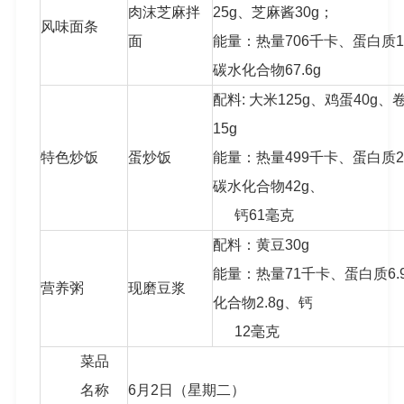
肉沫芝麻拌
25g、芝麻酱30g；
风味面条
面
能量：热量706千卡、蛋白质16.
碳水化合物67.6g
配料: 大米125g、鸡蛋40g
15g
特色炒饭
蛋炒饭
能量：热量499千卡、蛋白质21.
碳水化合物42g、
钙61毫克
配料：黄豆30g
能量：热量71千卡、蛋白质6.9
营养粥
现磨豆浆
化合物2.8g、钙
12毫克
菜品
名称
6月2日（星期二）