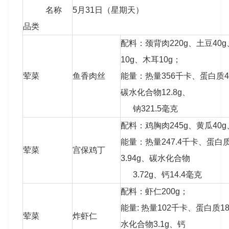
名称
5月31日（星期天）
品类
配料：颈背肉220g、土豆40
10g、木耳10g；
荤菜
鱼香肉丝
能量：热量356千卡、蛋白质46.
碳水化合物12.8g、
钠321.5毫克
配料：鸡胸肉245g、黄瓜40g
能量：热量247.4千卡、蛋白质
荤菜
宫保鸡丁
3.94g、碳水化合物
3.72g、钙14.4毫克
配料：虾仁200g；
能量: 热量102千卡、蛋白质18
荤菜
炸虾仁
水化合物3.1g、钙